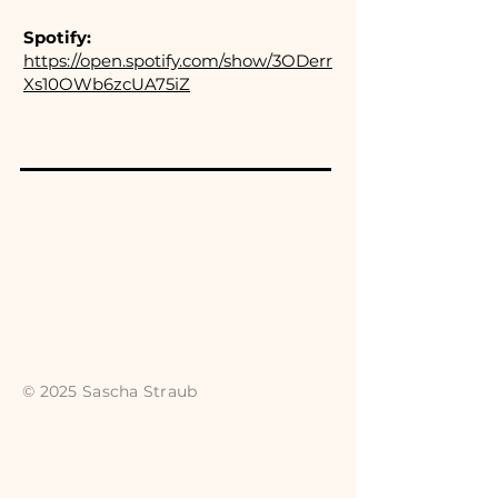
Spotify:
https://open.spotify.com/show/3ODerr
Xs10OWb6zcUA75iZ
© 2025 Sascha Straub